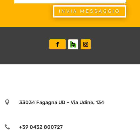
INVIA MESSAGGIO

33034 Fagagna UD – Via Udine, 134

+39 0432 800727