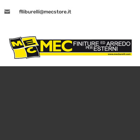

flliburelli@mecstore.it
© 2019 MECSTORE F.LLI BURELLI SAS DI PAOLO E RINO -
PART.IVA 00257070300 |
PRIVACY POLICY
| HOSTED BY
DPC-COMPUTER