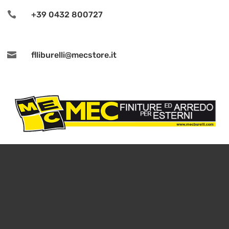

+39 0432 800727

flliburelli@mecstore.it
© 2019 MECSTORE F.LLI BURELLI SAS DI PAOLO E RINO -