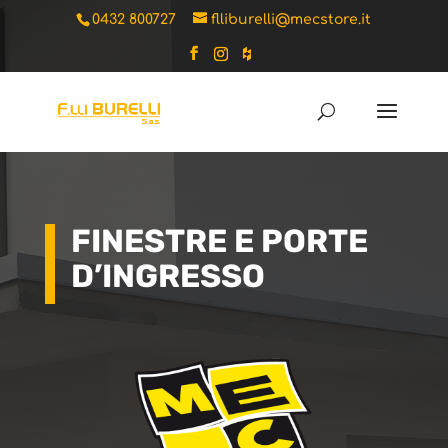
0432 800727
flliburelli@mecstore.it
FINESTRE E PORTE
D’INGRESSO