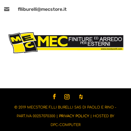

flliburelli@mecstore.it
© 2019 MECSTORE F.LLI BURELLI SAS DI PAOLO E RINO -
PART.IVA 00257070300 |
PRIVACY POLICY
| HOSTED BY
DPC-COMPUTER