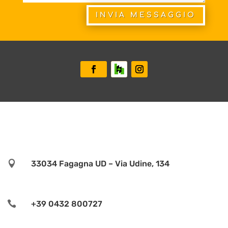
INVIA MESSAGGIO

33034 Fagagna UD – Via Udine, 134

+39 0432 800727