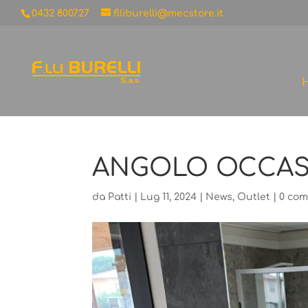
0432 800727
flliburelli@mecstore.it
ANGOLO OCCAS
da
Patti
|
Lug 11, 2024
|
News
,
Outlet
|
0 co