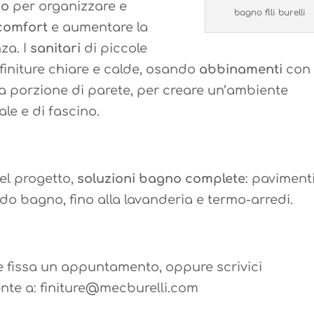
io
per organizzare e
bagno flli burelli
comfort
e aumentare la
za. I
sanitari
di piccole
finiture chiare e calde, osando
abbinamenti
con
na porzione di parete, per creare un’ambiente
le e di fascino.
el progetto,
soluzioni bagno complete
: pavimenti
redo bagno, fino alla lavanderia e termo-arredi.
e fissa un appuntamento, oppure scrivici
nte a: finiture@mecburelli.com