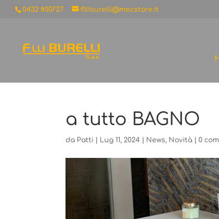
0432 800727
flliburelli@mecstore.it
a tutto BAGNO
da
Patti
|
Lug 11, 2024
|
News
,
Novità
|
0 co